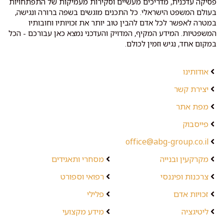
פסיקה עדכנית, מדריכים מעשיים וסקירות מעמיקות של התפתחויות
בעולם המשפט הישראלי. כל התכנים מוגשים בשפה ברורה ונגישה,
במטרה לאפשר לכל אדם להבין טוב יותר את זכויותיו וחובותיו
המשפטיות. המידע המקיף, המדויק והעדכני נמצא כאן עבורכם - הכל
במקום אחד, נגיש וזמין לכולם.
אודותינו
יצירת קשר
מפת אתר
פייסבוק
office@abg-group.co.il
מקרקעין ובנייה
מסחרי ותאגידים
צרכנות ופיננסי
רפואי וספורט
זכויות אדם
פלילי
ליטיגציה
מידע מקצועי