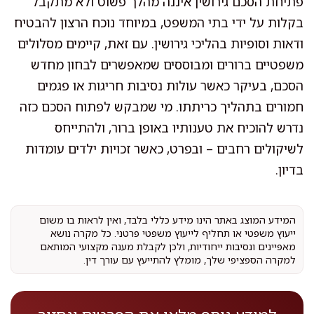
פתיחת הסכם גירושין איננה מהלך פשוט ולא מתקבל
בקלות על ידי בתי המשפט, במיוחד נוכח הרצון להבטיח
ודאות וסופיות בהליכי גירושין. עם זאת, קיימים מסלולים
משפטיים ברורים ומבוססים שמאפשרים לבחון מחדש
הסכם, בעיקר כאשר עולות נסיבות חריגות או פגמים
חמורים בתהליך כריתתו. מי שמבקש לפתוח הסכם כזה
נדרש להוכיח את טענותיו באופן ברור, ולהתייחס
לשיקולים רחבים – ובפרט, כאשר זכויות ילדים עומדות
בדיון.
המידע המוצג באתר הינו מידע כללי בלבד, ואין לראות בו משום
ייעוץ משפטי או תחליף לייעוץ משפטי פרטני. כל מקרה נושא
מאפיינים ונסיבות ייחודיות, ולכן לקבלת מענה מקצועי המותאם
למקרה הספציפי שלך, מומלץ להתייעץ עם עורך דין.