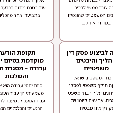
מעבר לגבולות מדינתם,
איזון והגנה על זכויות ה
ה צורך ממשי להכיר
עוד בטרם ניתנה הכרעה 
ים המשפטיים שהונפקו
בתביעה. אחד מהכלים 
במדינה אחת ...
לביצוע פסק דין
תקופת הודעה
הליך והיבטים
מוקדמת בסיום י
משפטיים
עבודה – מסגרת ח
והשלכות
כת המשפט בישראל
ה תוקף משפטי לפסקי
סיום יחסי עבודה הוא א
יתנים על ידי בתי משפט
משמעותי הן עבור העובד
ים, אך עצם קיומו של
עבור המעסיק. מעבר לה
 דין אינו מבטיח ...
הרגשיים והכלכליים הכר