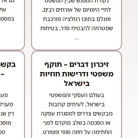
גם אל 
נקודת המפגש שבין המשפט
עול
לחיי היומיום של אזרחים רבים,
במסמכ
ומגלם בתוכו רגולציה מורכבת
שמטרתה להבטיח סדר, בטיחות
...
זיכרון דברים – תוקף
בקשה 
משפטי ודרישות חוזיות
– 
בישראל
בעולם העסקי והמשפטי
מער
בישראל, לעיתים קרובות
מעניק
מבקשים צדדים למסגרת עסקה
דין שנ
או הסכמה בשלב מוקדם לפני
מוסמכ
החתימה על חוזה סופי ומפורט.
פסק