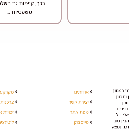
בכך, קיימות גם השלכ
משפטיות ...
י במגוון
אודותינו
מקרקעין
ותכנון
יצירת קשר
צרכנות 
וכן
דריכים
מפת אתר
זכויות 
לי. כל
בין טוב
פייסבוק
ליטיגציה
כני נמצא