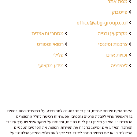
מפת אתר
פייסבוק
office@abg-group.co.il
מקרקעין ובנייה
מסחרי ותאגידים
צרכנות ופיננסי
רפואי וספורט
זכויות אדם
פלילי
ליטיגציה
מידע מקצועי
האתר הוקם מיוזמה אישית, ובין היתר במטרה לתת מידע על המוצרים המפורסמים
בו ולאפשר ערוץ לקבלת פרטים נוספים ואפשרויות רכישה לחלק מהמוצרים
הנזכרים בו. המידע שניתן נכון ליום כתיבתו, ומבוסס על מחקר אישי שנערך על ידי
המחבר. המידע איננו מייצג בהכרח את השירות, המוצר, את הפרטים הטכניים
הכלולים בו או את המחיר הנזכר לצידו. כדי לקבל את מלוא המידע הרלוונטי על