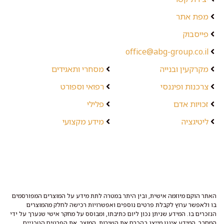
מפת אתר
פייסבוק
office@abg-group.co.il
מקרקעין ובנייה
מסחרי ותאגידים
צרכנות ופיננסי
רפואי וספורט
זכויות אדם
פלילי
ליטיגציה
מידע מקצועי
האתר הוקם מיוזמה אישית, ובין היתר במטרה לתת מידע על המוצרים המפורסמים
בו ולאפשר ערוץ לקבלת פרטים נוספים ואפשרויות רכישה לחלק מהמוצרים
הנזכרים בו. המידע שניתן נכון ליום כתיבתו, ומבוסס על מחקר אישי שנערך על ידי
המחבר. המידע איננו מייצג בהכרח את השירות, המוצר, את הפרטים הטכניים