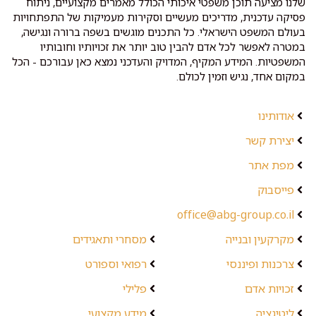
שלנו מציעה תוכן משפטי איכותי הכולל מאמרים מקצועיים, ניתוח
פסיקה עדכנית, מדריכים מעשיים וסקירות מעמיקות של התפתחויות
בעולם המשפט הישראלי. כל התכנים מוגשים בשפה ברורה ונגישה,
במטרה לאפשר לכל אדם להבין טוב יותר את זכויותיו וחובותיו
המשפטיות. המידע המקיף, המדויק והעדכני נמצא כאן עבורכם - הכל
במקום אחד, נגיש וזמין לכולם.
אודותינו
יצירת קשר
מפת אתר
פייסבוק
office@abg-group.co.il
מקרקעין ובנייה
מסחרי ותאגידים
צרכנות ופיננסי
רפואי וספורט
זכויות אדם
פלילי
ליטיגציה
מידע מקצועי