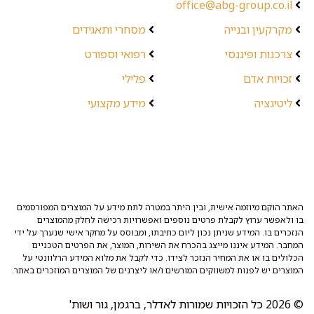
office@abg-group.co.il
מקרקעין ובנייה
מסחרי ותאגידים
צרכנות ופיננסי
רפואי וספורט
זכויות אדם
פלילי
ליטיגציה
מידע מקצועי
האתר הוקם מיוזמה אישית, ובין היתר במטרה לתת מידע על המוצרים המפורסמים
בו ולאפשר ערוץ לקבלת פרטים נוספים ואפשרויות רכישה לחלק מהמוצרים
הנזכרים בו. המידע שניתן נכון ליום כתיבתו, ומבוסס על מחקר אישי שנערך על ידי
המחבר. המידע איננו מייצג בהכרח את השירות, המוצר, את הפרטים הטכניים
הכלולים בו או את המחיר הנזכר לצידו. כדי לקבל את מלוא המידע הרלוונטי על
המוצרים יש לפנות למשווקים המורשים ו/או ליצרנים של המוצרים המוזכרים באתר.
© 2026 כל הזכויות שמורות לאדלר, ברגמן, גור ושות'