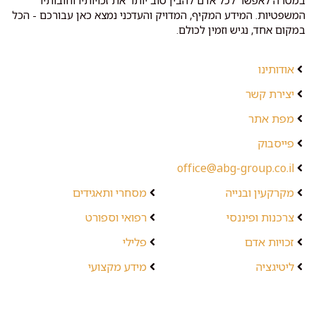
במטרה לאפשר לכל אדם להבין טוב יותר את זכויותיו וחובותיו
המשפטיות. המידע המקיף, המדויק והעדכני נמצא כאן עבורכם - הכל
במקום אחד, נגיש וזמין לכולם.
אודותינו
יצירת קשר
מפת אתר
פייסבוק
office@abg-group.co.il
מקרקעין ובנייה
מסחרי ותאגידים
צרכנות ופיננסי
רפואי וספורט
זכויות אדם
פלילי
ליטיגציה
מידע מקצועי