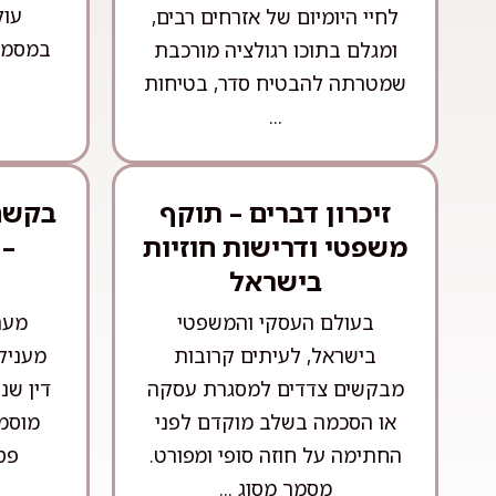
עול
לחיי היומיום של אזרחים רבים,
במסמכ
ומגלם בתוכו רגולציה מורכבת
שמטרתה להבטיח סדר, בטיחות
...
זיכרון דברים – תוקף
בקשה 
משפטי ודרישות חוזיות
– 
בישראל
בעולם העסקי והמשפטי
מער
בישראל, לעיתים קרובות
מעניק
מבקשים צדדים למסגרת עסקה
דין שנ
או הסכמה בשלב מוקדם לפני
מוסמכ
החתימה על חוזה סופי ומפורט.
פסק
מסמך מסוג ...