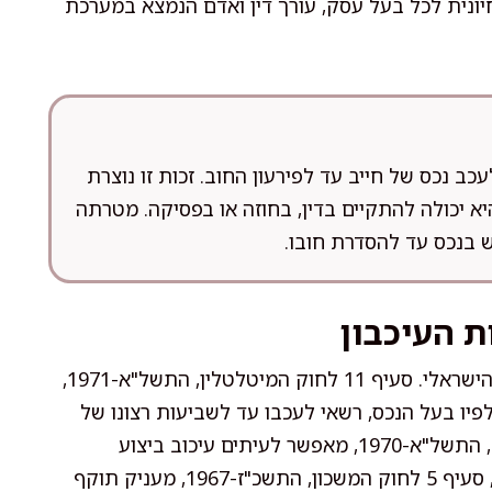
יונית לכל בעל עסק, עורך דין ואדם הנמצא במערכת
ב נכס של חייב עד לפירעון החוב. זכות זו נוצרת
יא יכולה להתקיים בדין, בחוזה או בפסיקה. מטרתה
בנכס עד להסדרת חובו.
ת העיכבון
זכות העיכבון מופיעה במספר חוקים מרכזיים במשפט הישראלי. סעיף 11 לחוק המיטלטלין, התשל"א-1971,
יו בעל הנכס, רשאי לעכבו עד לשביעות רצונו של
הנושה. בדומה, חוק החוזים (תרופות בשל הפרת חוזה), התשל"א-1970, מאפשר לעיתים עיכוב ביצוע
התחייבויות חוזיות עד לקיום התחייבות שכנגד. כמו כן, סעיף 5 לחוק המשכון, התשכ"ז-1967, מעניק תוקף