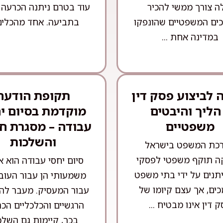
ה צורך ממשי להכיר
עוד בטרם ניתנה הכרעה 
ים המשפטיים שהונפקו
בתביעה. אחד מהכלים 
במדינה אחת ...
לביצוע פסק דין
תקופת הודעה
הליך והיבטים
מוקדמת בסיום י
משפטיים
עבודה – מסגרת ח
והשלכות
כת המשפט בישראל
ה תוקף משפטי לפסקי
סיום יחסי עבודה הוא א
יתנים על ידי בתי משפט
משמעותי הן עבור העובד
ים, אך עצם קיומו של
עבור המעסיק. מעבר לה
 דין אינו מבטיח ...
הרגשיים והכלכליים הכר
בכך, קיימות גם השלכ