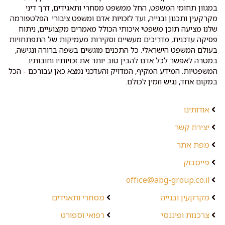
במגוון תחומי המשפט, החל ממשפט מסחרי ותאגידים, דרך דיני
מקרקעין ותכנון ובנייה, ועד לזכויות אדם ומשפט ציבורי. הפלטפורמה
שלנו מציעה תוכן משפטי איכותי הכולל מאמרים מקצועיים, ניתוח
פסיקה עדכנית, מדריכים מעשיים וסקירות מעמיקות של התפתחויות
בעולם המשפט הישראלי. כל התכנים מוגשים בשפה ברורה ונגישה,
במטרה לאפשר לכל אדם להבין טוב יותר את זכויותיו וחובותיו
המשפטיות. המידע המקיף, המדויק והעדכני נמצא כאן עבורכם - הכל
במקום אחד, נגיש וזמין לכולם.
אודותינו
יצירת קשר
מפת אתר
פייסבוק
office@abg-group.co.il
מקרקעין ובנייה
מסחרי ותאגידים
צרכנות ופיננסי
רפואי וספורט