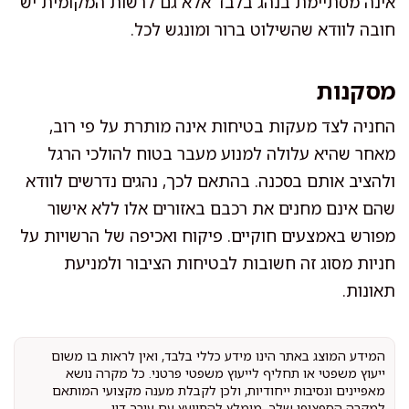
אינה מסתיימת בנהג בלבד אלא גם לרשות המקומית יש
חובה לוודא שהשילוט ברור ומונגש לכל.
מסקנות
החניה לצד מעקות בטיחות אינה מותרת על פי רוב,
מאחר שהיא עלולה למנוע מעבר בטוח להולכי הרגל
ולהציב אותם בסכנה. בהתאם לכך, נהגים נדרשים לוודא
שהם אינם מחנים את רכבם באזורים אלו ללא אישור
מפורש באמצעים חוקיים. פיקוח ואכיפה של הרשויות על
חניות מסוג זה חשובות לבטיחות הציבור ולמניעת
תאונות.
המידע המוצג באתר הינו מידע כללי בלבד, ואין לראות בו משום
ייעוץ משפטי או תחליף לייעוץ משפטי פרטני. כל מקרה נושא
מאפיינים ונסיבות ייחודיות, ולכן לקבלת מענה מקצועי המותאם
למקרה הספציפי שלך, מומלץ להתייעץ עם עורך דין.