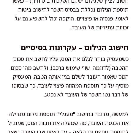
חשוב לציין שלגילום יש גם השלכות ביטוחיות – כאשר
תוספת הגילום נכללת בבסיס השכר לחישוב ביטוח
לאומי, פנסיה או פיצויים, היקפה יכול להשפיע גם על
זכויות עתידיות של העובד.
חישוב הגילום – עקרונות בסיסיים
כשמעסיק בוחר לגלם את המס, עליו לחשב את סכום
ההטבה (לדוגמה, שווי שימוש ברכב), ולחשב מהו סכום
המס שאמור העובד לשלם בגין אותה הטבה. המעסיק
מוסיף על כך תוספת המהווה פיצוי לעובד, כך שבסופו
של דבר נטו השכר של העובד לא נפגע.
למעשה, מדובר בחישוב "מעגלי": תוספת גילום מגדילה
את הכנסת העובד, מה שמעלה את חבות המס, שמוביל
לתוספת נוספת וכן הלאה – עד לאיזון שבו העובד נשאר