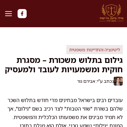
דלג
תוכן
ליטיגציה והתדיינות משפטית
גילום בתלוש משכורת – מסגרת
חוקית ומשמעויות לעובד ולמעסיק
נכתב ע"י: אבירם גור
עובדים רבים בישראל מבחינים מדי חודש בתלוש השכר
שלהם בשורת "שווי הטבות" לצד רכיב בשם "גילום", אך
לא תמיד מבינים את משמעותו הכלכלית והמשפטית.
המונח ״גילום״ נשמע טכני, אולם הוא מגלם בתוכו