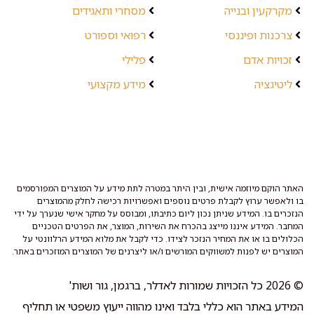
מקרקעין ובנייה
מסחרי ותאגידים
צרכנות ופיננסי
רפואי וספורט
זכויות אדם
פלילי
ליטיגציה
מידע מקצועי
האתר הוקם מיוזמה אישית, ובין היתר במטרה לתת מידע על המוצרים המפורסמים
בו ולאפשר ערוץ לקבלת פרטים נוספים ואפשרויות רכישה לחלק מהמוצרים
הנזכרים בו. המידע שניתן נכון ליום כתיבתו, ומבוסס על מחקר אישי שנערך על ידי
המחבר. המידע איננו מייצג בהכרח את השירות, המוצר, את הפרטים הטכניים
הכלולים בו או את המחיר הנזכר לצידו. כדי לקבל את מלוא המידע הרלוונטי על
המוצרים יש לפנות למשווקים המורשים ו/או ליצרנים של המוצרים המוזכרים באתר.
© 2026 כל הזכויות שמורות לאדלר, ברגמן, גור ושות'
המידע באתר הוא כללי בלבד ואינו מהווה ייעוץ משפטי או תחליף