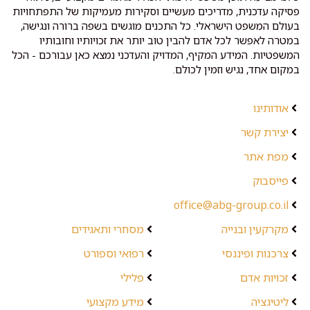
פסיקה עדכנית, מדריכים מעשיים וסקירות מעמיקות של התפתחויות
בעולם המשפט הישראלי. כל התכנים מוגשים בשפה ברורה ונגישה,
במטרה לאפשר לכל אדם להבין טוב יותר את זכויותיו וחובותיו
המשפטיות. המידע המקיף, המדויק והעדכני נמצא כאן עבורכם - הכל
במקום אחד, נגיש וזמין לכולם.
אודותינו
יצירת קשר
מפת אתר
פייסבוק
office@abg-group.co.il
מקרקעין ובנייה
מסחרי ותאגידים
צרכנות ופיננסי
רפואי וספורט
זכויות אדם
פלילי
ליטיגציה
מידע מקצועי