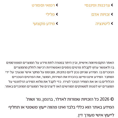
צרכנות ופיננסי
רפואי וספורט
זכויות אדם
פלילי
ליטיגציה
מידע מקצועי
האתר הוקם מיוזמה אישית, ובין היתר במטרה לתת מידע על המוצרים המפורסמים
בו ולאפשר ערוץ לקבלת פרטים נוספים ואפשרויות רכישה לחלק מהמוצרים
הנזכרים בו. המידע שניתן נכון ליום כתיבתו, ומבוסס על מחקר אישי שנערך על ידי
המחבר. המידע איננו מייצג בהכרח את השירות, המוצר, את הפרטים הטכניים
הכלולים בו או את המחיר הנזכר לצידו. כדי לקבל את מלוא המידע הרלוונטי על
המוצרים יש לפנות למשווקים המורשים ו/או ליצרנים של המוצרים המוזכרים באתר.
© 2026 כל הזכויות שמורות לאדלר, ברגמן, גור ושות'
המידע באתר הוא כללי בלבד ואינו מהווה ייעוץ משפטי או תחליף
לייעוץ אישי מעורך דין.