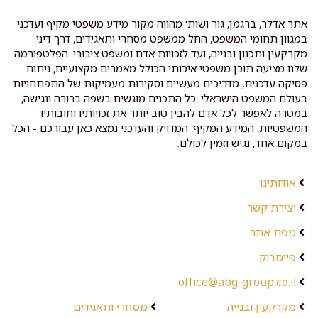
אתר אדלר, ברגמן, גור ושות' מהווה מקור מידע משפטי מקיף ועדכני
במגוון תחומי המשפט, החל ממשפט מסחרי ותאגידים, דרך דיני
מקרקעין ותכנון ובנייה, ועד לזכויות אדם ומשפט ציבורי. הפלטפורמה
שלנו מציעה תוכן משפטי איכותי הכולל מאמרים מקצועיים, ניתוח
פסיקה עדכנית, מדריכים מעשיים וסקירות מעמיקות של התפתחויות
בעולם המשפט הישראלי. כל התכנים מוגשים בשפה ברורה ונגישה,
במטרה לאפשר לכל אדם להבין טוב יותר את זכויותיו וחובותיו
המשפטיות. המידע המקיף, המדויק והעדכני נמצא כאן עבורכם - הכל
במקום אחד, נגיש וזמין לכולם.
אודותינו
יצירת קשר
מפת אתר
פייסבוק
office@abg-group.co.il
מקרקעין ובנייה
מסחרי ותאגידים