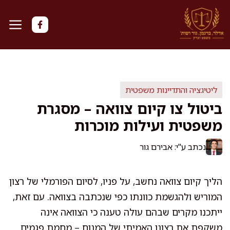
דלג
תוכן
ליטיגציה והתדיינות משפטית
ביטול צו קיום צוואה – מסגרת
משפטית ועילות מוכרות
נכתב ע"י: אבירם גור
הליך קיום צוואה נחשב, על פניו, לסיום הפורמלי של רצון
המוריש ולהגשמת כוונתו כפי שנכתבה בצוואה. עם זאת,
ייתכנו מקרים שבהם עולה טענה כי הצוואה אינה
משקפת את רצונו האמיתי של המנוח – מחמת פגמים