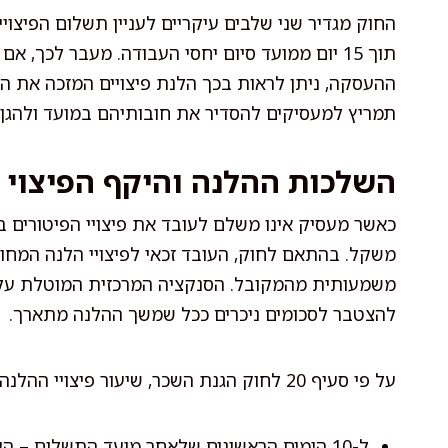
החוק מגדיר שני שלבים עיקריים לעניין תשלום הפיצוי
ההעסקה, ניתן לראות בכך הלנת פיצויים המזכה את העוב
תמריץ למעסיקים להסדיר את חובותיהם במועד ולהגן ע
השלכות ההלנה והיקף הפיצוי
כאשר מעסיק אינו משלם לעובד את פיצויי הפיטורים ב
משקל. בהתאם לחוק, העובד זכאי לפיצויי הלנה המחוש
משמעותית מהמקובל. הסנקציה המרכזית המוטלת על ה
להצטבר לסכומים ניכרים ככל שמשך ההלנה מתארך.
על פי סעיף 20 לחוק הגנת השכר, שיעור פיצויי ההלנה מורכב משני חלקים:
ל-10 הימים הראשונים שלאחר מועד התשלום – העובד זכאי לפיצוי בגובה הצמדה למדד המחירים לצרכן.