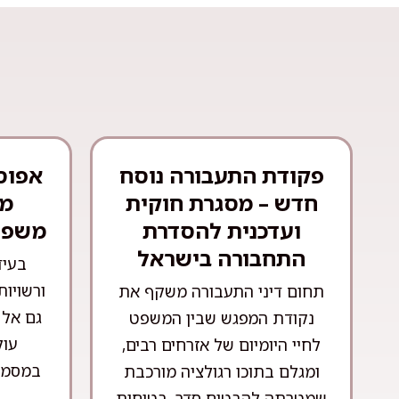
פקודת התעבורה נוסח
אפוס
חדש – מסגרת חוקית
מש
ועדכנית להסדרת
משפט
התחבורה בישראל
בעיד
ורשויות
תחום דיני התעבורה משקף את
גם אל 
נקודת המפגש שבין המשפט
עול
לחיי היומיום של אזרחים רבים,
במסמכ
ומגלם בתוכו רגולציה מורכבת
שמטרתה להבטיח סדר, בטיחות