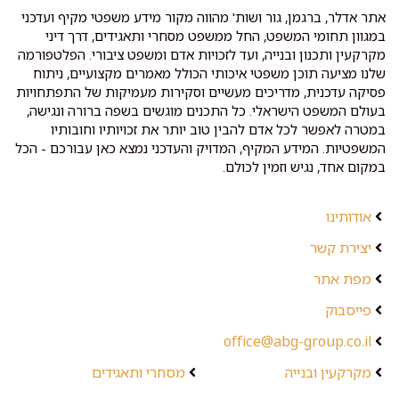
אתר אדלר, ברגמן, גור ושות' מהווה מקור מידע משפטי מקיף ועדכני
במגוון תחומי המשפט, החל ממשפט מסחרי ותאגידים, דרך דיני
מקרקעין ותכנון ובנייה, ועד לזכויות אדם ומשפט ציבורי. הפלטפורמה
שלנו מציעה תוכן משפטי איכותי הכולל מאמרים מקצועיים, ניתוח
פסיקה עדכנית, מדריכים מעשיים וסקירות מעמיקות של התפתחויות
בעולם המשפט הישראלי. כל התכנים מוגשים בשפה ברורה ונגישה,
במטרה לאפשר לכל אדם להבין טוב יותר את זכויותיו וחובותיו
המשפטיות. המידע המקיף, המדויק והעדכני נמצא כאן עבורכם - הכל
במקום אחד, נגיש וזמין לכולם.
אודותינו
יצירת קשר
מפת אתר
פייסבוק
office@abg-group.co.il
מקרקעין ובנייה
מסחרי ותאגידים