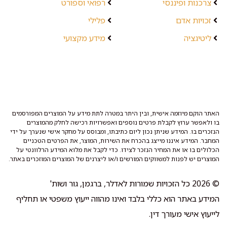
צרכנות ופיננסי
רפואי וספורט
זכויות אדם
פלילי
ליטיגציה
מידע מקצועי
האתר הוקם מיוזמה אישית, ובין היתר במטרה לתת מידע על המוצרים המפורסמים
בו ולאפשר ערוץ לקבלת פרטים נוספים ואפשרויות רכישה לחלק מהמוצרים
הנזכרים בו. המידע שניתן נכון ליום כתיבתו, ומבוסס על מחקר אישי שנערך על ידי
המחבר. המידע איננו מייצג בהכרח את השירות, המוצר, את הפרטים הטכניים
הכלולים בו או את המחיר הנזכר לצידו. כדי לקבל את מלוא המידע הרלוונטי על
המוצרים יש לפנות למשווקים המורשים ו/או ליצרנים של המוצרים המוזכרים באתר.
© 2026 כל הזכויות שמורות לאדלר, ברגמן, גור ושות'
המידע באתר הוא כללי בלבד ואינו מהווה ייעוץ משפטי או תחליף
לייעוץ אישי מעורך דין.