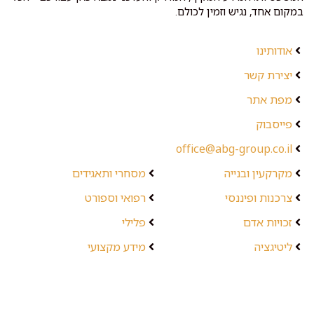
במקום אחד, נגיש וזמין לכולם.
אודותינו
יצירת קשר
מפת אתר
פייסבוק
office@abg-group.co.il
מקרקעין ובנייה
מסחרי ותאגידים
צרכנות ופיננסי
רפואי וספורט
זכויות אדם
פלילי
ליטיגציה
מידע מקצועי