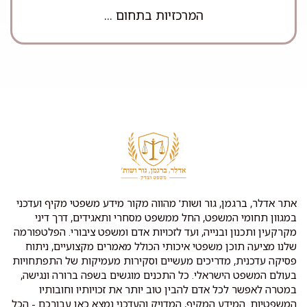
המרכזיות בתחום ...
אתר אדלר, ברגמן, גור ושות' מהווה מקור מידע משפטי מקיף ועדכני
במגוון תחומי המשפט, החל ממשפט מסחרי ותאגידים, דרך דיני
מקרקעין ותכנון ובנייה, ועד לזכויות אדם ומשפט ציבורי. הפלטפורמה
שלנו מציעה תוכן משפטי איכותי הכולל מאמרים מקצועיים, ניתוח
פסיקה עדכנית, מדריכים מעשיים וסקירות מעמיקות של התפתחויות
בעולם המשפט הישראלי. כל התכנים מוגשים בשפה ברורה ונגישה,
במטרה לאפשר לכל אדם להבין טוב יותר את זכויותיו וחובותיו
המשפטיות. המידע המקיף, המדויק והעדכני נמצא כאן עבורכם - הכל