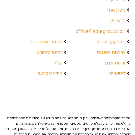
מפת אתר
פייסבוק
office@abg-group.co.il
מקרקעין ובנייה
מסחרי ותאגידים
צרכנות ופיננסי
רפואי וספורט
זכויות אדם
פלילי
ליטיגציה
מידע מקצועי
האתר הוקם מיוזמה אישית, ובין היתר במטרה לתת מידע על המוצרים המפורסמים
בו ולאפשר ערוץ לקבלת פרטים נוספים ואפשרויות רכישה לחלק מהמוצרים
הנזכרים בו. המידע שניתן נכון ליום כתיבתו, ומבוסס על מחקר אישי שנערך על ידי
המחבר. המידע איננו מייצג בהכרח את השירות, המוצר, את הפרטים הטכניים